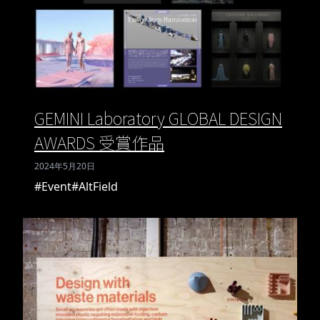
GEMINI Laboratory GLOBAL DESIGN
AWARDS 受賞作品
2024年5月20日
#Event
#AltField