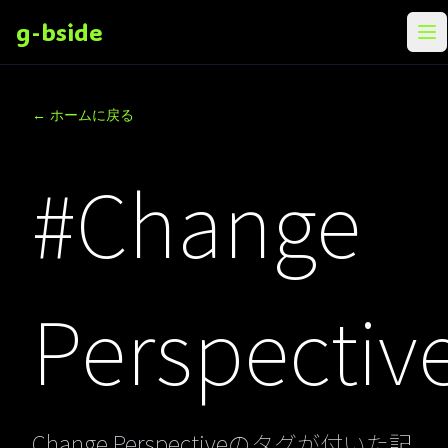
g-bside
メ
← ホームに戻る
#Change
Perspectiv
Change Perspectiveのタグが付いた記