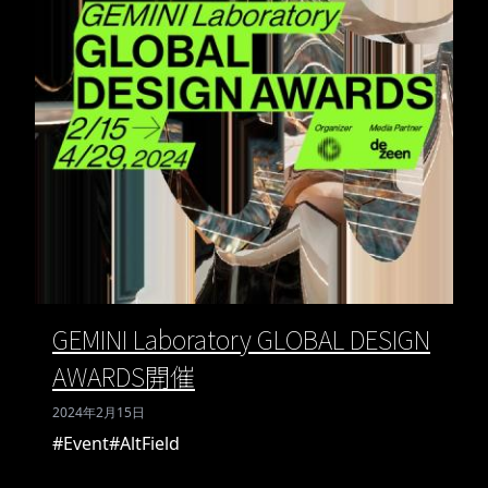
GEMINI Laboratory GLOBAL DESIGN
AWARDS開催
2024年2月15日
#Event
#AltField