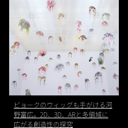
ビョークのウィッグも手がける河
野富広。2D、3D、ARと多領域に
広がる創造性の探究