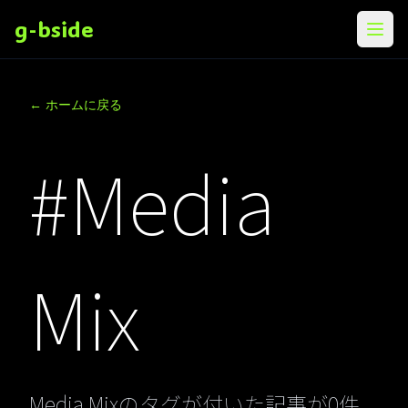
g-bside
メニ
← ホームに戻る
#Media
Mix
Media Mixのタグが付いた記事が0件