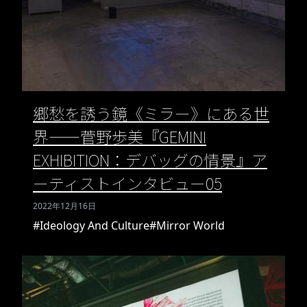
郷愁を誘う鏡《ミラー》にある世
界——菅野歩美『GEMINI
EXHIBITION：デバッグの情景』ア
ーティストインタビュー05
2022年12月16日
#Ideology And Culture
#Mirror World