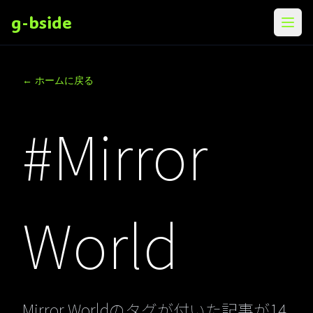
g-bside
メニ
← ホームに戻る
#Mirror
World
Mirror Worldのタグが付いた記事が14