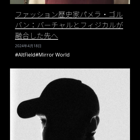
ファッション歴史家パメラ・ゴル
バン：バーチャルとフィジカルが
融合した先へ
2024年4月18日
#AltField
#Mirror World