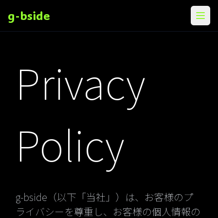
g-bside
メニ
Privacy
Policy
g-bside（以下「当社」）は、お客様のプ
ライバシーを尊重し、お客様の個人情報の