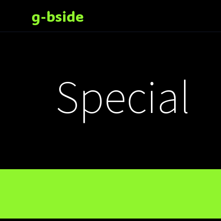
g-bside
Special