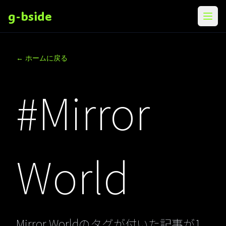
g-bside
メニ
← ホームに戻る
#Mirror
World
Mirror Worldのタグが付いた記事が1