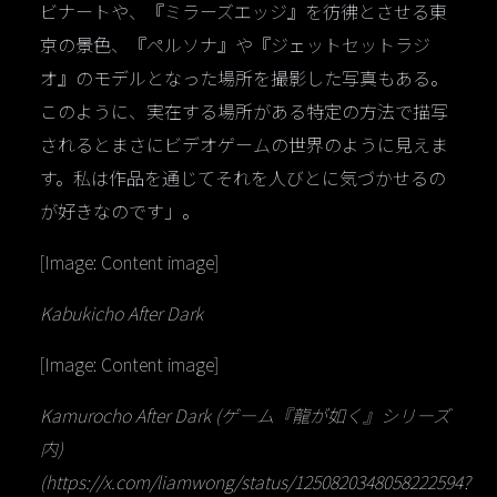
ビナートや、『ミラーズエッジ』を彷彿とさせる東
京の景色、『ペルソナ』や『ジェットセットラジ
オ』のモデルとなった場所を撮影した写真もある。
このように、実在する場所がある特定の方法で描写
されるとまさにビデオゲームの世界のように見えま
す。私は作品を通じてそれを人びとに気づかせるの
が好きなのです」。
[Image: Content image]
Kabukicho After Dark
[Image: Content image]
Kamurocho After Dark (ゲーム『龍が如く』シリーズ
内)
(https://x.com/liamwong/status/1250820348058222594?