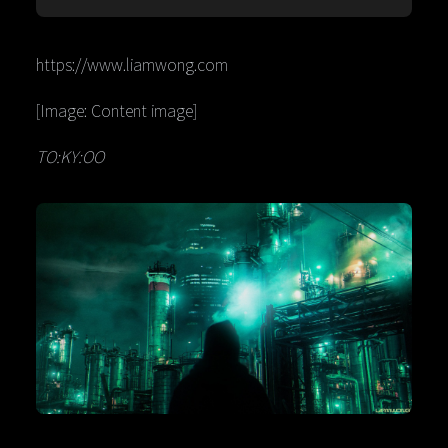
https://www.liamwong.com
[Image: Content image]
TO:KY:OO