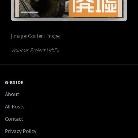
[Image: Content image]
Volume: Project UrbEx
G-BSIDE
About
All Posts
Contact
Privacy Policy