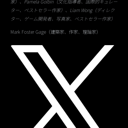
家）、Pamela Golbin（文化指導者、国際的キュレー
ター、ベストセラー作家）、Liam Wong（ディレク
ター、ゲーム開発者、写真家、ベストセラー作家）
Mark Foster Gage（建築家、作家、理論家）