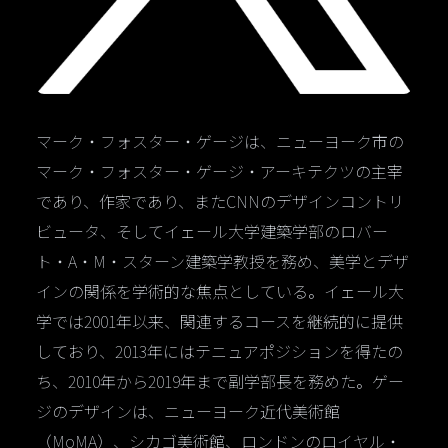
マーク・フォスター・ゲージは、ニューヨーク市の
マーク・フォスター・ゲージ・アーキテクツの主宰
であり、作家であり、またCNNのデザインコントリ
ビュータ、そしてイェール大学建築学部のロバー
ト・A・M・スターン建築学教授を務め、美学とデザ
インの関係を学術的な焦点としている。イェール大
学では2001年以来、関連するコースを継続的に提供
しており、2013年にはテニュアポジションを得たの
ち、2010年から2019年まで副学部長を務めた。ゲー
ジのデザインは、ニューヨーク近代美術館
（MoMA）、シカゴ美術館、ロンドンのロイヤル・