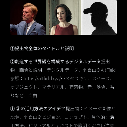
①提出物全体のタイトルと説明
②創造する世界観を構成するデジタルデータ
提出
物：画像と説明、デジタルデータ、他自由※AltField
参照：https://altfield.xyz/※メタスキン、スペース、
オブジェクト、マテリアル、建築物、音、映像、香
りなど、自由
③ ②の活用方法のアイデア
提出物：イメージ画像と
説明、他自由※ビジョン、コンセプト、具体的な活
用方法、ビジュアルとテキストで説明ください注意