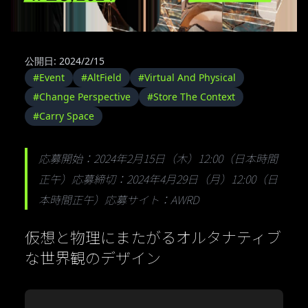
公開日: 2024/2/15
#Event
#AltField
#Virtual And Physical
#Change Perspective
#Store The Context
#Carry Space
応募開始：2024年2月15日（木）12:00（日本時間
正午）応募締切：2024年4月29日（月）12:00（日
本時間正午）応募サイト：AWRD
仮想と物理にまたがるオルタナティブ
な世界観のデザイン