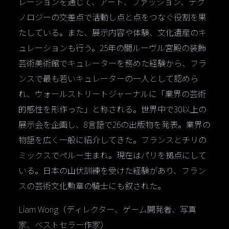
レーションを通じて、アート、ファッション、テク
ノロジーの交差点で活動し点と点をつなぐ役割を果
たしている。また、展示内容や体験、文化遺産のキ
ュレーションも行う。25年の間ルーヴル宮殿の装飾
芸術美術館でキュレーターを務めた経験から、フラ
ンスで最も若いキュレーターの一人として認めら
れ、ウォールストリートジャーナルに「業界の芸術
的感性を形作った」と称される。世界中で30以上の
展示会を企画し、8言語で26の出版物を発表。業界の
物語を広く一般に紹介してきた。フランスとチリの
ミックスでペルー生まれ。現在はパリを拠点にして
いる。日本の山伏訓練を受けた経験があり、フラン
スの芸術文化勲章の騎士にも叙された。
Liam Wong（ディレクター、ゲーム開発者、写真
家、ベストセラー作家）