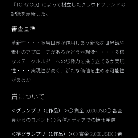
『TO:KY:OO』によって樹立したクラウドファンドの
記録を更新した。
審査基準
革新性・・・多層世界が作用しあう新たな世界観や
素材のアプローチがあるかどうか想像性・・・多様
なステークホルダーへの想像力を掻き立てるか実現
性・・・実現性が高く、新たな価値を生める可能性
があるか
賞について
＜グランプリ（1作品）＞
○ 賞金 5,000USD○ 審査
員からのコメント○ 各種メディアでの情報発信
＜準グランプリ（1作品）＞
○ 賞金 2,000USD○ 審